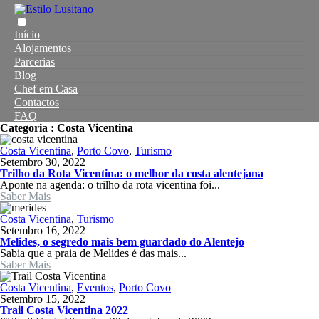
Início
Alojamentos
Parcerias
Blog
Chef em Casa
Contactos
FAQ
Categoria :
Costa Vicentina
Costa Vicentina
,
Porto Covo
,
Turismo
Setembro 30, 2022
Trilho da Rota Vicentina: o melhor da costa alentejana
Aponte na agenda: o trilho da rota vicentina foi...
Saber Mais
Costa Vicentina
,
Turismo
Setembro 16, 2022
Melides, o segredo mais bem guardado do Alentejo
Sabia que a praia de Melides é das mais...
Saber Mais
Costa Vicentina
,
Eventos
,
Porto Covo
Setembro 15, 2022
Trail Costa Vicentina 2022