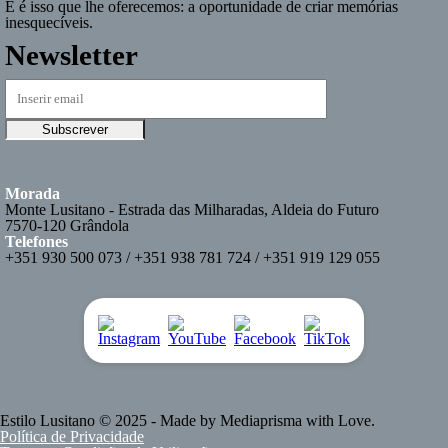
E é isso que lhe oferecemos: a oportunidade de criar memórias
inesquecíveis.
Newsletter
Morada
Monte Lusitano - Estrada das Milharadas, Aldeia do Futuro
7570-120 Grândola
Telefones
+351 930 500 073 / +351 938 781 724 / +351 919 129 055
Estilo Lusitano
© 2025 - Made by
Mediaprisma
with Love.
Política de Privacidade