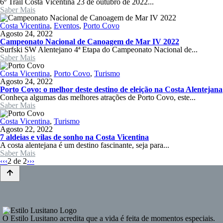
6º Trail Costa Vicentina 23 de outubro de 2022...
Saber Mais
Costa Vicentina
,
Eventos
,
Porto Covo
Agosto 24, 2022
Campeonato Nacional de Canoagem de Mar IV 2022
Surfski SW Alentejano 4ª Etapa do Campeonato Nacional de...
Saber Mais
Costa Vicentina
,
Porto Covo
,
Turismo
Agosto 24, 2022
Porto Covo: o melhor deste destino de eleição na Costa Alentejana
Conheça algumas das melhores atrações de Porto Covo, este...
Saber Mais
Costa Vicentina
,
Turismo
Agosto 22, 2022
7 aldeias e vilas de sonho na Costa Vicentina
A costa alentejana é um destino fascinante, seja para...
Saber Mais
‹‹
‹
2
de 2
›
››
O
Estilo Lusitano
acredita que a vida é feita de momentos especiais.