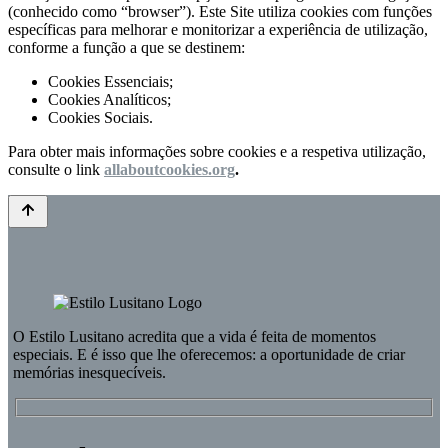
(conhecido como “browser”). Este Site utiliza cookies com funções
específicas para melhorar e monitorizar a experiência de utilização,
conforme a função a que se destinem:
Cookies Essenciais;
Cookies Analíticos;
Cookies Sociais.
Para obter mais informações sobre cookies e a respetiva utilização,
consulte o link
allaboutcookies.org
.
O
Estilo Lusitano
acredita que a vida é feita de momentos
especiais. E é isso que lhe oferecemos: a oportunidade de criar
memórias inesquecíveis.