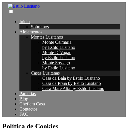
Início
Sobre nós
Alojamentos
Montes Lusitanos
Monte Calmaria
by Estilo Lusitano
Monte D´Vagar
by Estilo Lusitano
Monte Sossego
by Estilo Lusitano
Casas Lusitanas
Casa da Baía by Estilo Lusitano
Casa da Praia by Estilo Lusitano
Casa Maré Alta by Estilo Lusitano
Parcerias
Blog
Chef em Casa
Contactos
FAQ
Política de Cookies