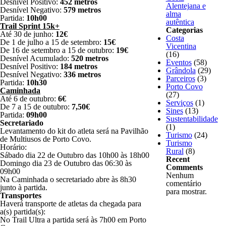
Desnível Positivo:
452 metros
Alentejana e
Desnível Negativo:
579 metros
alma
Partida:
10h00
autêntica
Trail Sprint 15k+
Categorias
Até 30 de junho:
12€
Costa
De 1 de julho a 15 de setembro:
15€
Vicentina
De 16 de setembro a 15 de outubro:
19€
(16)
Desnível Acumulado:
520 metros
Eventos
(58)
Desnível Positivo:
184 metros
Grândola
(29)
Desnível Negativo:
336 metros
Parceiros
(3)
Partida:
10h30
Porto Covo
Caminhada
(27)
Até 6 de outubro:
6€
Serviços
(1)
De 7 a 15 de outubro:
7,50€
Sines
(13)
Partida:
09h00
Sustentabilidade
Secretariado
(1)
Levantamento do kit do atleta será na Pavilhão
Turismo
(24)
de Multiusos de Porto Covo.
Turismo
Horário:
Rural
(8)
Sábado dia 22 de Outubro das 10h00 às 18h00
Recent
Domingo dia 23 de Outubro das 06:30 às
Comments
09h00
Nenhum
Na Caminhada o secretariado abre às 8h30
comentário
junto à partida.
para mostrar.
Transportes
Haverá transporte de atletas da chegada para
a(s) partida(s):
No Trail Ultra a partida será às 7h00 em Porto