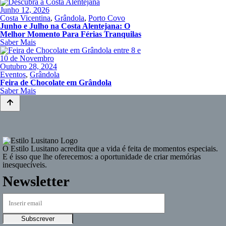
Junho 12, 2026
Costa Vicentina
,
Grândola
,
Porto Covo
Junho e Julho na Costa Alentejana: O
Melhor Momento Para Férias Tranquilas
Saber Mais
Outubro 28, 2024
Eventos
,
Grândola
Feira de Chocolate em Grândola
Saber Mais
O
Estilo Lusitano
acredita que a vida é feita de momentos especiais.
E é isso que lhe oferecemos: a oportunidade de criar memórias
inesquecíveis.
Newsletter