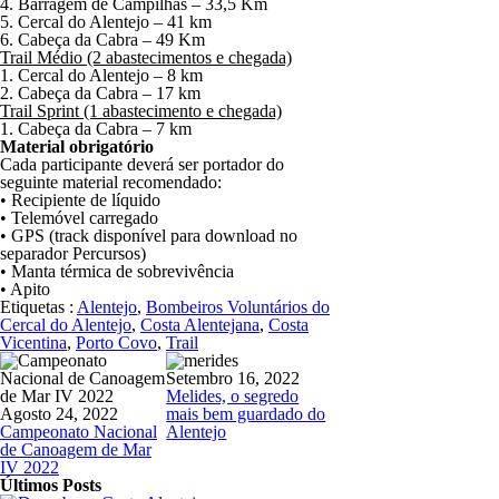
4. Barragem de Campilhas – 33,5 Km
5. Cercal do Alentejo – 41 km
6. Cabeça da Cabra – 49 Km
Trail Médio (2 abastecimentos e chegada)
1. Cercal do Alentejo – 8 km
2. Cabeça da Cabra – 17 km
Trail Sprint (1 abastecimento e chegada)
1. Cabeça da Cabra – 7 km
Material obrigatório
Cada participante deverá ser portador do
seguinte material recomendado:
• Recipiente de líquido
• Telemóvel carregado
• GPS (track disponível para download no
separador Percursos)
• Manta térmica de sobrevivência
• Apito
Etiquetas :
Alentejo
,
Bombeiros Voluntários do
Cercal do Alentejo
,
Costa Alentejana
,
Costa
Vicentina
,
Porto Covo
,
Trail
Setembro 16, 2022
Melides, o segredo
Agosto 24, 2022
mais bem guardado do
Campeonato Nacional
Alentejo
de Canoagem de Mar
IV 2022
Últimos Posts