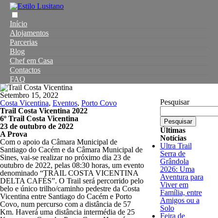
Início
Alojamentos
Parcerias
Blog
Chef em Casa
Contactos
FAQ
Setembro 15, 2022
Pesquisar
Costa Vicentina
,
Eventos
,
Porto Covo
Trail Costa Vicentina 2022
6º Trail Costa Vicentina
Pesquisar
23 de outubro de 2022
Últimas
A Prova
Notícias
Com o apoio da Câmara Municipal de
Ultra Trail
Santiago do Cacém e da Câmara Municipal de
Serra de
Sines, vai-se realizar no próximo dia 23 de
Grândola
outubro de 2022, pelas 08:30 horas, um evento
2026: Uma
denominado “TRAIL COSTA VICENTINA
Aventura para
DELTA CAFÉS”. O Trail será percorrido pelo
Viver em
belo e único trilho/caminho pedestre da Costa
Família, entre
Vicentina entre Santiago do Cacém e Porto
Amigos ou a
Covo, num percurso com a distância de 57
Solo
Km. Haverá uma distância intermédia de 25
Feira de