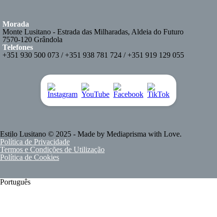
Morada
Monte Lusitano - Estrada das Milharadas, Aldeia do Futuro
7570-120 Grândola
Telefones
+351 930 500 073 / +351 938 781 724 / +351 919 129 055
Estilo Lusitano
© 2025 - Made by
Mediaprisma
with Love.
Política de Privacidade
Termos e Condições de Utilização
Política de Cookies
Português