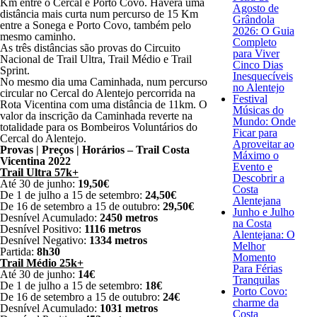
Km entre o Cercal e Porto Covo. Haverá uma
Agosto de
distância mais curta num percurso de 15 Km
Grândola
entre a Sonega e Porto Covo, também pelo
2026: O Guia
mesmo caminho.
Completo
As três distâncias são provas do Circuito
para Viver
Nacional de Trail Ultra, Trail Médio e Trail
Cinco Dias
Sprint.
Inesquecíveis
No mesmo dia uma Caminhada, num percurso
no Alentejo
circular no Cercal do Alentejo percorrida na
Festival
Rota Vicentina com uma distância de 11km. O
Músicas do
valor da inscrição da Caminhada reverte na
Mundo: Onde
totalidade para os Bombeiros Voluntários do
Ficar para
Cercal do Alentejo.
Aproveitar ao
Provas | Preços | Horários – Trail Costa
Máximo o
Vicentina 2022
Evento e
Trail Ultra 57k+
Descobrir a
Até 30 de junho:
19,50€
Costa
De 1 de julho a 15 de setembro:
24,50€
Alentejana
De 16 de setembro a 15 de outubro:
29,50€
Junho e Julho
Desnível Acumulado:
2450 metros
na Costa
Desnível Positivo:
1116 metros
Alentejana: O
Desnível Negativo:
1334 metros
Melhor
Partida:
8h30
Momento
Trail Médio 25k+
Para Férias
Até 30 de junho:
14€
Tranquilas
De 1 de julho a 15 de setembro:
18€
Porto Covo:
De 16 de setembro a 15 de outubro:
24€
charme da
Desnível Acumulado:
1031 metros
Costa