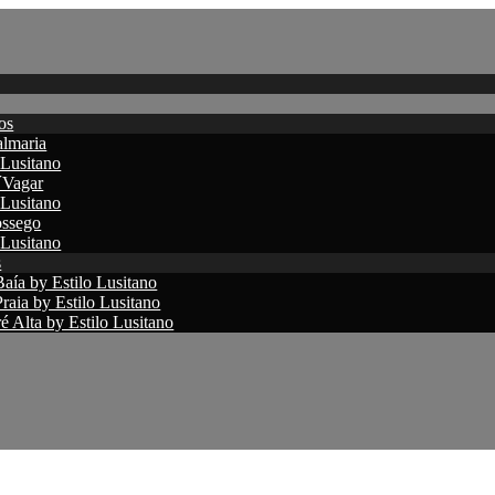
os
lmaria
 Lusitano
´Vagar
 Lusitano
ssego
 Lusitano
s
aía by Estilo Lusitano
raia by Estilo Lusitano
 Alta by Estilo Lusitano