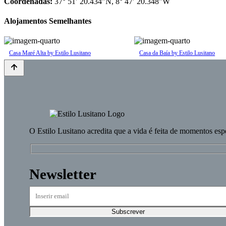
Coordenadas:
37° 51′ 20.434″N, 8° 47′ 20.348″W
Alojamentos Semelhantes
Casa Maré Alta by Estilo Lusitano
Casa da Baía by Estilo Lusitano
O
Estilo Lusitano
acredita que a vida é feita de momentos esp
Newsletter