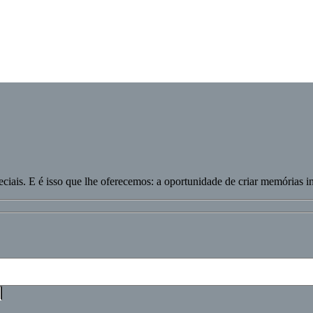
eciais. E é isso que lhe oferecemos: a oportunidade de criar memórias i