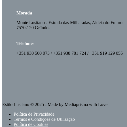
Morada
Monte Lusitano - Estrada das Milharadas, Aldeia do Futuro
7570-120 Grândola
Telefones
+351 930 500 073 / +351 938 781 724 / +351 919 129 055
Estilo Lusitano
© 2025 - Made by
Mediaprisma
with Love.
Política de Privacidade
Termos e Condições de Utilização
Política de Cookies