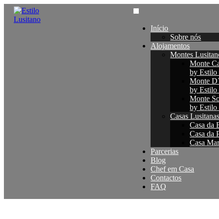
Início
Sobre nós
Alojamentos
Montes Lusitan
Monte Ca
by Estilo
Monte D
by Estilo
Monte So
by Estilo
Casas Lusitana
Casa da B
Casa da P
Casa Maré
Parcerias
Blog
Chef em Casa
Contactos
FAQ