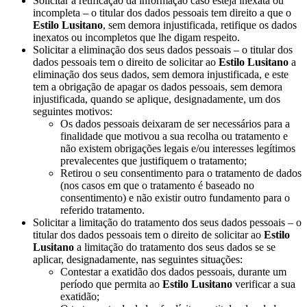
Solicitar a retificação da informação caso esteja inexata ou
incompleta – o titular dos dados pessoais tem direito a que o
Estilo Lusitano
, sem demora injustificada, retifique os dados
inexatos ou incompletos que lhe digam respeito.
Solicitar a eliminação dos seus dados pessoais – o titular dos
dados pessoais tem o direito de solicitar ao
Estilo Lusitano
a
eliminação dos seus dados, sem demora injustificada, e este
tem a obrigação de apagar os dados pessoais, sem demora
injustificada, quando se aplique, designadamente, um dos
seguintes motivos:
Os dados pessoais deixaram de ser necessários para a
finalidade que motivou a sua recolha ou tratamento e
não existem obrigações legais e/ou interesses legítimos
prevalecentes que justifiquem o tratamento;
Retirou o seu consentimento para o tratamento de dados
(nos casos em que o tratamento é baseado no
consentimento) e não existir outro fundamento para o
referido tratamento.
Solicitar a limitação do tratamento dos seus dados pessoais – o
titular dos dados pessoais tem o direito de solicitar ao
Estilo
Lusitano
a limitação do tratamento dos seus dados se se
aplicar, designadamente, nas seguintes situações:
Contestar a exatidão dos dados pessoais, durante um
período que permita ao
Estilo Lusitano
verificar a sua
exatidão;