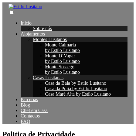
Início
Sobre nós
Alojamentos
Montes Lusitanos
Monte Calmaria
by Estilo Lusitano
Monte D´Vagar
by Estilo Lusitano
Monte Sossego
by Estilo Lusitano
Casas Lusitanas
Casa da Baía by Estilo Lusitano
Casa da Praia by Estilo Lusitano
Casa Maré Alta by Estilo Lusitano
Parcerias
Blog
Chef em Casa
Contactos
FAQ
Política de Privacidade