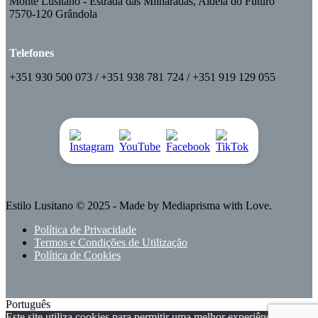
Monte Lusitano - Estrada das Milharadas, Aldeia do Futuro
7570-120 Grândola
Telefones
+351 930 500 073 / +351 938 781 724 / +351 919 129 055
Estilo Lusitano
© 2025 - Made by
Mediaprisma
with Love.
Política de Privacidade
Termos e Condições de Utilização
Política de Cookies
Português
Este site utiliza cookies para permitir uma melhor experiência por