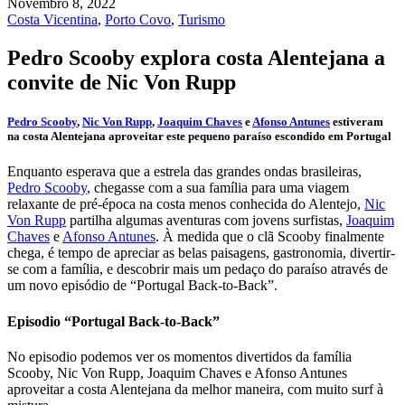
Novembro 8, 2022
Costa Vicentina
,
Porto Covo
,
Turismo
Pedro Scooby explora costa Alentejana a
convite de Nic Von Rupp
Pedro Scooby
,
Nic Von Rupp
,
Joaquim Chaves
e
Afonso Antunes
estiveram
na costa Alentejana aproveitar este pequeno paraíso escondido em Portugal
Enquanto esperava que a estrela das grandes ondas brasileiras,
Pedro Scooby
, chegasse com a sua família para uma viagem
relaxante de pré-época na costa menos conhecida do Alentejo,
Nic
Von Rupp
partilha algumas aventuras com jovens surfistas,
Joaquim
Chaves
e
Afonso Antunes
. À medida que o clã Scooby finalmente
chega, é tempo de apreciar as belas paisagens, gastronomia, divertir-
se com a família, e descobrir mais um pedaço do paraíso através de
um novo episódio de “Portugal Back-to-Back”.
Episodio “Portugal Back-to-Back”
No episodio podemos ver os momentos divertidos da família
Scooby, Nic Von Rupp, Joaquim Chaves e Afonso Antunes
aproveitar a costa Alentejana da melhor maneira, com muito surf à