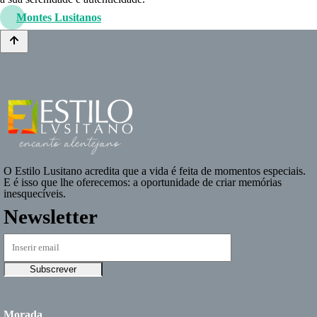
Montes Lusitanos
O
Estilo Lusitano
acredita que a vida é feita de momentos especiais.
E é isso que lhe oferecemos: a oportunidade de criar memórias
inesquecíveis.
Newsletter
Morada