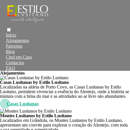
Início
Alojamentos
Parcerias
Blog
Chef em Casa
Contactos
FAQ
Alojamentos
Casas Lusitanas by Estilo Lusitano
Localizadas na aldeia de Porto Covo, as
Casas Lusitanas by Estilo
Lusitano
, permitem
vivenciar a essência do Alentejo, onde a
história se
mistura com a brisa do mar e as atividades ao ar livre são
abundantes.
Casas Lusitanas
Montes Lusitanos by Estilo Lusitano
Localizados em Grândola, os
Montes Lusitanos by Estilo Lusitano
,
apresentam um convite para explorar o coração do Alentejo, com toda
a sua serenidade e autenticidade.