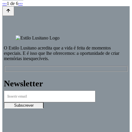
‹‹
‹
1
de 6
›
››
O
Estilo Lusitano
acredita que a vida é feita de momentos
especiais. E é isso que lhe oferecemos: a oportunidade de criar
memórias inesquecíveis.
Newsletter