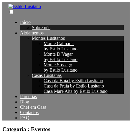
Início
Sobre nós
Alojamentos
Montes Lusitanos
Monte Calmaria
by Estilo Lusitano
Monte D´Vagar
by Estilo Lusitano
Monte Sossego
by Estilo Lusitano
Casas Lusitanas
Casa da Baía by Estilo Lusitano
Casa da Praia by Estilo Lusitano
Casa Maré Alta by Estilo Lusitano
Parcerias
Blog
Chef em Casa
Contactos
FAQ
Categoria :
Eventos