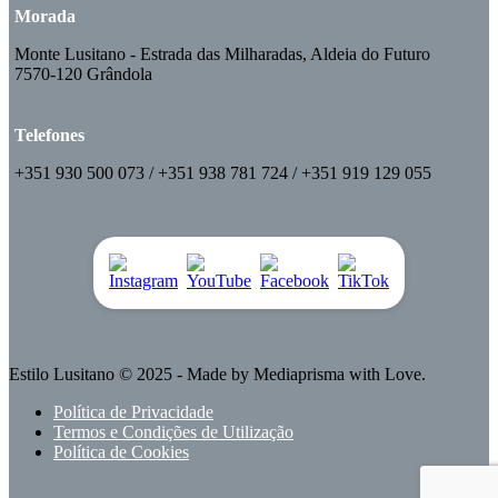
Morada
Monte Lusitano - Estrada das Milharadas, Aldeia do Futuro
7570-120 Grândola
Telefones
+351 930 500 073 / +351 938 781 724 / +351 919 129 055
Estilo Lusitano
© 2025 - Made by
Mediaprisma
with Love.
Política de Privacidade
Termos e Condições de Utilização
Política de Cookies