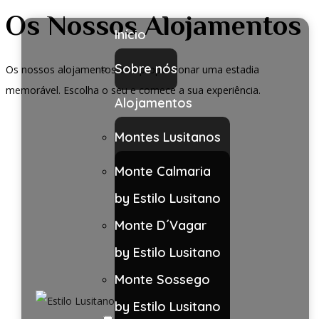
Os Nossos Alojamentos
Início
Sobre nós
Os nossos alojamentos irão proporcionar uma estadia
memorável. Escolha o seu e comece a sua experiência.
Alojamentos
Montes Lusitanos
Monte Calmaria
Casa Maré Alta by Estilo
Lusitano
by Estilo Lusitano
Monte D´Vagar
by Estilo Lusitano
Monte Sossego
by Estilo Lusitano