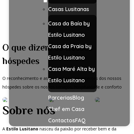
Casas Lusitanas
Casa da Baía by
Estilo Lusitano
O que dizem os nossos
Casa da Praia by
Estilo Lusitano
hóspedes
Casa Maré Alta by
O reconhecimento e as avaliações mais recentes dos nossos
Estilo Lusitano
hóspedes sobre os nossos serviços, hospitalidade e conforto
Parcerias
Blog
Sobre nós
Chef em Casa
Contactos
FAQ
A
Estilo Lusitano
nasceu da paixão por receber bem e da