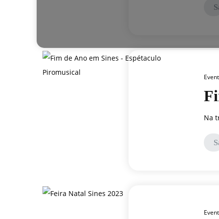
S
Even
Fi
Na t
S
Even