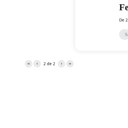
Fe
De 2
S
‹‹
‹
›
››
2
de 2