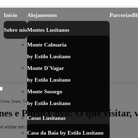
Início
Alojamentos
Parcerias
Bl
Sobre nós
Montes Lusitanos
Monte Calmaria
by Estilo Lusitano
Monte D´Vagar
by Estilo Lusitano
Monte Sossego
,
,
 Covo
Sines
Turismo
by Estilo Lusitano
nes e Porto Covo: O que visitar, v
Casas Lusitanas
e visitar em Sines e Porto Covo? Praias, muitos...
Casa da Baía by Estilo Lusitano