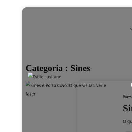
Categoria :
Sines
Porto
Si
O qu