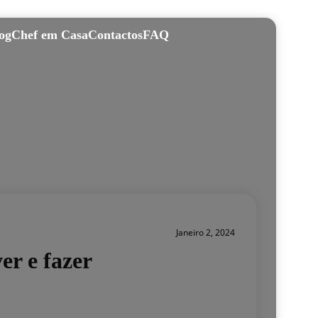
og
Chef em Casa
Contactos
FAQ
Janeiro 2, 2024
er e fazer