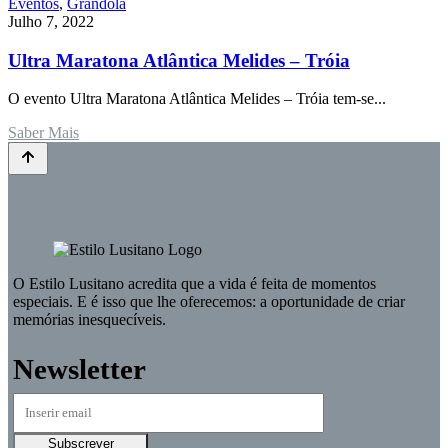
Eventos
,
Grândola
Julho 7, 2022
Ultra Maratona Atlântica Melides – Tróia
O evento Ultra Maratona Atlântica Melides – Tróia tem-se...
Saber Mais
O
Estilo Lusitano
acredita que a vida é feita de momentos
especiais. E é isso que lhe oferecemos: a oportunidade de criar
memórias inesquecíveis.
Newsletter