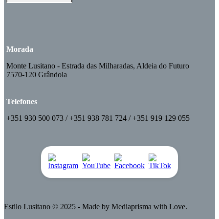
Morada
Monte Lusitano - Estrada das Milharadas, Aldeia do Futuro
7570-120 Grândola
Telefones
+351 930 500 073 / +351 938 781 724 / +351 919 129 055
Estilo Lusitano
© 2025 - Made by
Mediaprisma
with Love.