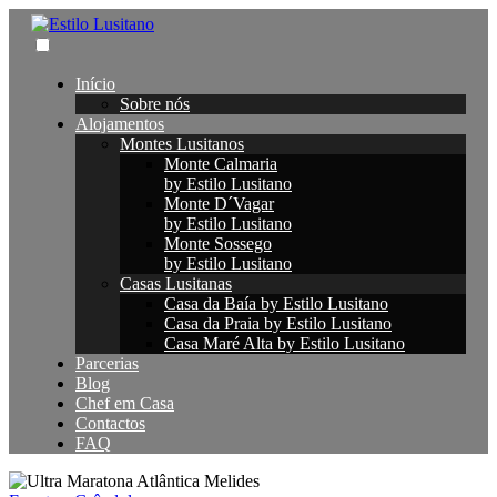
Início
Sobre nós
Alojamentos
Montes Lusitanos
Monte Calmaria
by Estilo Lusitano
Monte D´Vagar
by Estilo Lusitano
Monte Sossego
by Estilo Lusitano
Casas Lusitanas
Casa da Baía by Estilo Lusitano
Casa da Praia by Estilo Lusitano
Casa Maré Alta by Estilo Lusitano
Parcerias
Blog
Chef em Casa
Contactos
FAQ