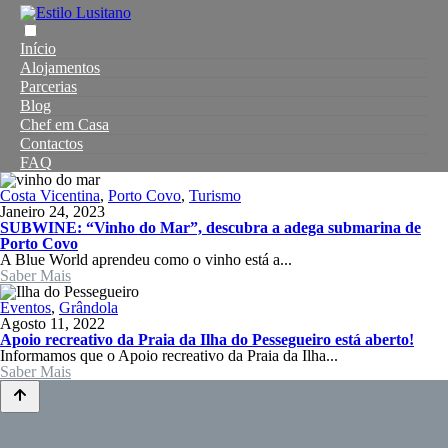
Início
Alojamentos
Parcerias
Blog
Chef em Casa
Contactos
FAQ
Costa Vicentina
,
Porto Covo
,
Turismo
Janeiro 24, 2023
SUBWINE: “Vinho do Mar”, descubra a adega submarina de
Porto Covo
A Blue World aprendeu como o vinho está a...
Saber Mais
Eventos
,
Grândola
Agosto 11, 2022
Apoio recreativo da Praia da Ilha do Pessegueiro está aberto!
Informamos que o Apoio recreativo da Praia da Ilha...
Saber Mais