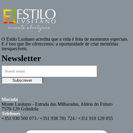
O
Estilo Lusitano
acredita que a vida é feita de momentos especiais.
E é isso que lhe oferecemos: a oportunidade de criar memórias
inesquecíveis.
Newsletter
Morada
Monte Lusitano - Estrada das Milharadas, Aldeia do Futuro
7570-120 Grândola
Telefones
+351 930 500 073 / +351 938 781 724 / +351 919 129 055