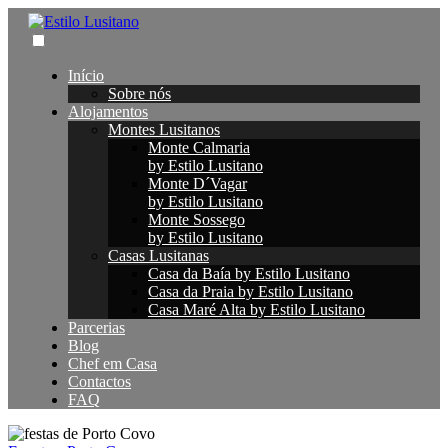
Início
Sobre nós
Alojamentos
Montes Lusitanos
Monte Calmaria
by Estilo Lusitano
Monte D´Vagar
by Estilo Lusitano
Monte Sossego
by Estilo Lusitano
Casas Lusitanas
Casa da Baía by Estilo Lusitano
Casa da Praia by Estilo Lusitano
Casa Maré Alta by Estilo Lusitano
Parcerias
Blog
Chef em Casa
Contactos
FAQ