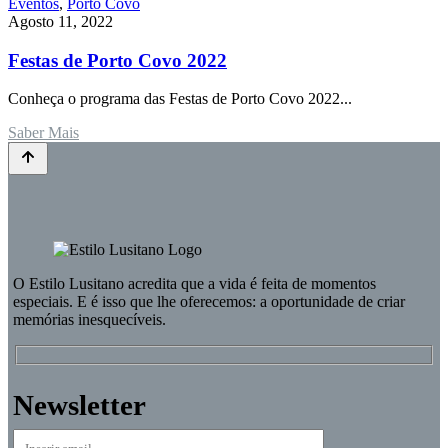
Eventos
,
Porto Covo
Agosto 11, 2022
Festas de Porto Covo 2022
Conheça o programa das Festas de Porto Covo 2022...
Saber Mais
O
Estilo Lusitano
acredita que a vida é feita de momentos
especiais. E é isso que lhe oferecemos: a oportunidade de criar
memórias inesquecíveis.
Newsletter