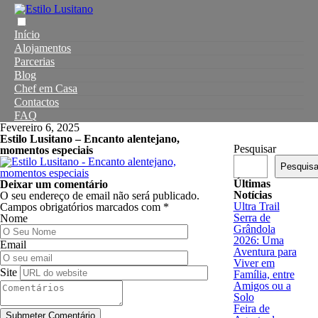
Início
Alojamentos
Parcerias
Blog
Chef em Casa
Contactos
FAQ
Fevereiro 6, 2025
Estilo Lusitano – Encanto alentejano,
Pesquisar
momentos especiais
Pesquisa
Últimas
Deixar um comentário
Notícias
O seu endereço de email não será publicado.
Ultra Trail
Campos obrigatórios marcados com
*
Serra de
Nome
Grândola
2026: Uma
Email
Aventura para
Viver em
Site
Família, entre
Amigos ou a
Solo
Feira de