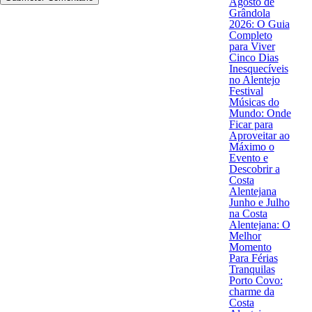
Agosto de
Grândola
2026: O Guia
Completo
para Viver
Cinco Dias
Inesquecíveis
no Alentejo
Festival
Músicas do
Mundo: Onde
Ficar para
Aproveitar ao
Máximo o
Evento e
Descobrir a
Costa
Alentejana
Junho e Julho
na Costa
Alentejana: O
Melhor
Momento
Para Férias
Tranquilas
Porto Covo:
charme da
Costa