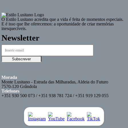
O
Estilo Lusitano
acredita que a vida é feita de momentos especiais.
E é isso que lhe oferecemos: a oportunidade de criar memórias
inesquecíveis.
Newsletter
Morada
Monte Lusitano - Estrada das Milharadas, Aldeia do Futuro
7570-120 Grândola
Telefones
+351 930 500 073 / +351 938 781 724 / +351 919 129 055