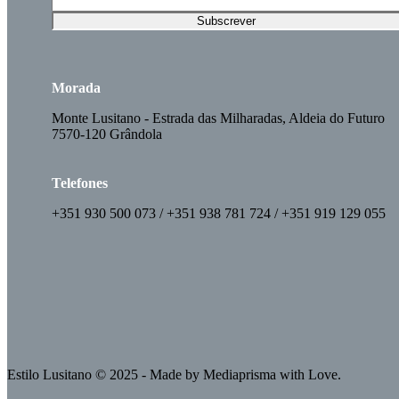
Morada
Monte Lusitano - Estrada das Milharadas, Aldeia do Futuro
7570-120 Grândola
Telefones
+351 930 500 073 / +351 938 781 724 / +351 919 129 055
Estilo Lusitano
© 2025 - Made by
Mediaprisma
with Love.