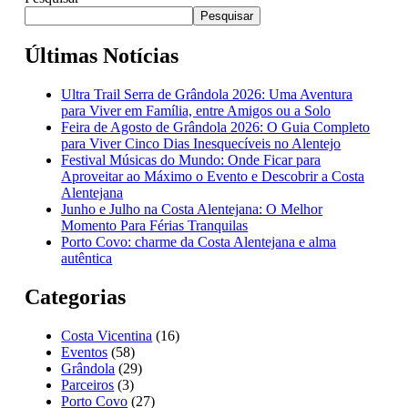
Pesquisar
Últimas Notícias
Ultra Trail Serra de Grândola 2026: Uma Aventura
para Viver em Família, entre Amigos ou a Solo
Feira de Agosto de Grândola 2026: O Guia Completo
para Viver Cinco Dias Inesquecíveis no Alentejo
Festival Músicas do Mundo: Onde Ficar para
Aproveitar ao Máximo o Evento e Descobrir a Costa
Alentejana
Junho e Julho na Costa Alentejana: O Melhor
Momento Para Férias Tranquilas
Porto Covo: charme da Costa Alentejana e alma
autêntica
Categorias
Costa Vicentina
(16)
Eventos
(58)
Grândola
(29)
Parceiros
(3)
Porto Covo
(27)