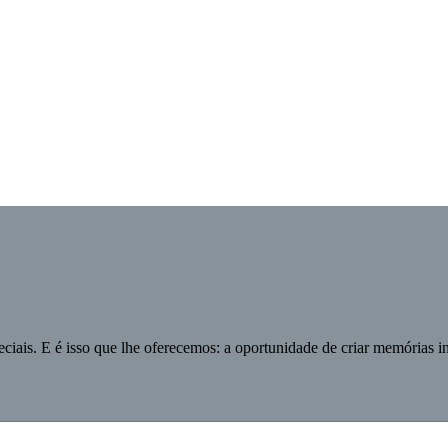
eciais. E é isso que lhe oferecemos: a oportunidade de criar memórias i