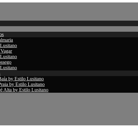
os
lmaria
 Lusitano
´Vagar
 Lusitano
ssego
 Lusitano
s
aía by Estilo Lusitano
raia by Estilo Lusitano
 Alta by Estilo Lusitano