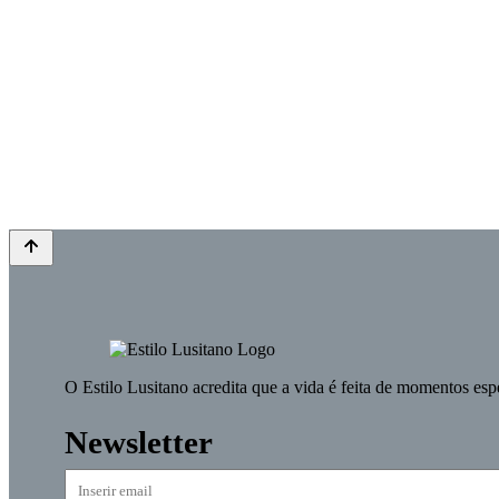
O
Estilo Lusitano
acredita que a vida é feita de momentos esp
Newsletter