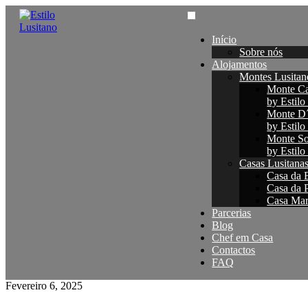
Início
Sobre nós
Alojamentos
Montes Lusitan
Monte Ca
by Estilo
Monte D
by Estilo
Monte So
by Estilo
Casas Lusitana
Casa da B
Casa da P
Casa Maré
Parcerias
Blog
Chef em Casa
Contactos
FAQ
Fevereiro 6, 2025