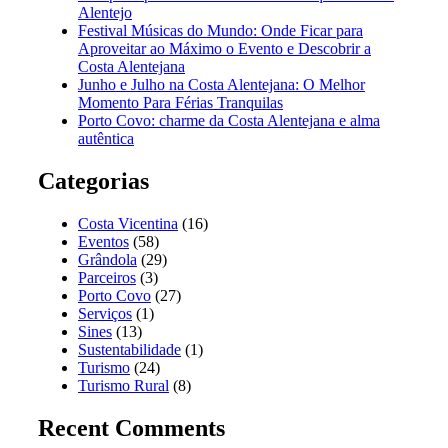
Alentejo
Festival Músicas do Mundo: Onde Ficar para
Aproveitar ao Máximo o Evento e Descobrir a
Costa Alentejana
Junho e Julho na Costa Alentejana: O Melhor
Momento Para Férias Tranquilas
Porto Covo: charme da Costa Alentejana e alma
autêntica
Categorias
Costa Vicentina
(16)
Eventos
(58)
Grândola
(29)
Parceiros
(3)
Porto Covo
(27)
Serviços
(1)
Sines
(13)
Sustentabilidade
(1)
Turismo
(24)
Turismo Rural
(8)
Recent Comments