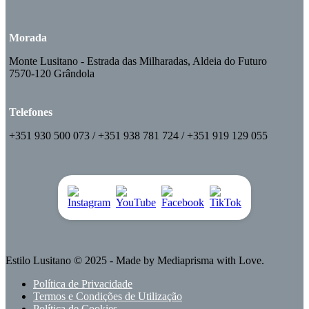
Morada
Monte Lusitano - Estrada das Milharadas, Aldeia do Futuro
7570-120 Grândola
Telefones
+351 930 500 073 / +351 938 781 724 / +351 919 129 055
Estilo Lusitano
© 2025 - Made by
Mediaprisma
with Love.
Política de Privacidade
Termos e Condições de Utilização
Política de Cookies