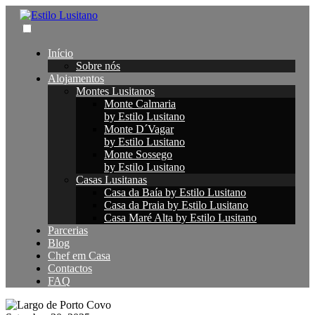
Início
Sobre nós
Alojamentos
Montes Lusitanos
Monte Calmaria
by Estilo Lusitano
Monte D´Vagar
by Estilo Lusitano
Monte Sossego
by Estilo Lusitano
Casas Lusitanas
Casa da Baía by Estilo Lusitano
Casa da Praia by Estilo Lusitano
Casa Maré Alta by Estilo Lusitano
Parcerias
Blog
Chef em Casa
Contactos
FAQ