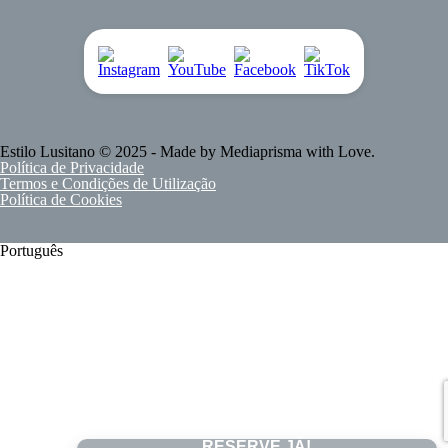
Estilo Lusitano
© 2025 - Made by
Mediaprisma
with Love.
Política de Privacidade
Termos e Condições de Utilização
Política de Cookies
Português
RESERVE JÁ!