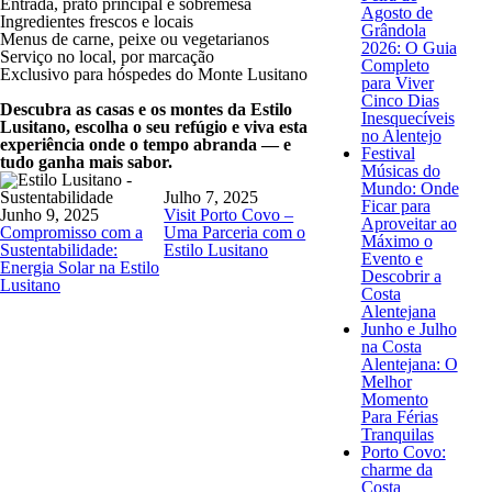
Entrada, prato principal e sobremesa
Agosto de
Ingredientes frescos e locais
Grândola
Menus de carne, peixe ou vegetarianos
2026: O Guia
Serviço no local, por marcação
Completo
Exclusivo para hóspedes do Monte Lusitano
para Viver
Cinco Dias
Descubra as casas e os montes da Estilo
Inesquecíveis
Lusitano,
escolha o seu refúgio e viva esta
no Alentejo
experiência onde o tempo abranda — e
Festival
tudo ganha mais sabor.
Músicas do
Mundo: Onde
Julho 7, 2025
Ficar para
Junho 9, 2025
Visit Porto Covo –
Aproveitar ao
Compromisso com a
Uma Parceria com o
Máximo o
Sustentabilidade:
Estilo Lusitano
Evento e
Energia Solar na Estilo
Descobrir a
Lusitano
Costa
Alentejana
Junho e Julho
na Costa
Alentejana: O
Melhor
Momento
Para Férias
Tranquilas
Porto Covo:
charme da
Costa