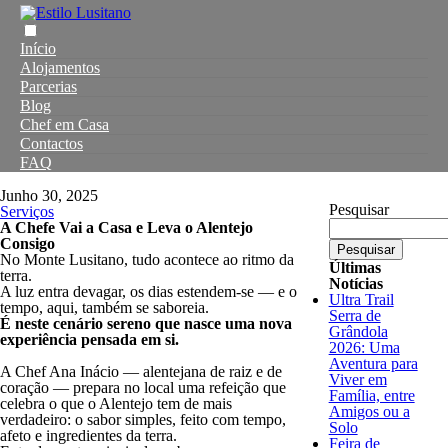
Início
Alojamentos
Parcerias
Blog
Chef em Casa
Contactos
FAQ
Junho 30, 2025
Pesquisar
Serviços
A Chefe Vai a Casa e Leva o Alentejo
Consigo
Pesquisar
No Monte Lusitano, tudo acontece ao ritmo da
Últimas
terra.
Notícias
A luz entra devagar, os dias estendem-se — e o
Ultra Trail
tempo, aqui, também se saboreia.
Serra de
É neste cenário sereno que nasce uma nova
Grândola
experiência pensada em si.
2026: Uma
Aventura para
A Chef Ana Inácio — alentejana de raiz e de
Viver em
coração — prepara no local uma refeição que
Família, entre
celebra o que o Alentejo tem de mais
Amigos ou a
verdadeiro: o sabor simples, feito com tempo,
Solo
afeto e ingredientes da terra.
Feira de