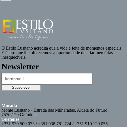
O
Estilo Lusitano
acredita que a vida é feita de momentos especiais.
E é isso que lhe oferecemos: a oportunidade de criar memórias
inesquecíveis.
Newsletter
Morada
Monte Lusitano - Estrada das Milharadas, Aldeia do Futuro
7570-120 Grândola
Telefones
+351 930 500 073 / +351 938 781 724 / +351 919 129 055