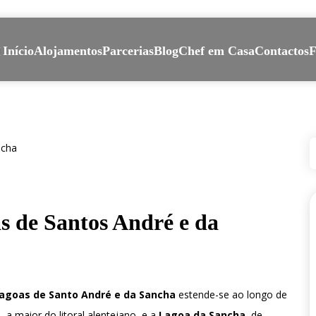
Início
Alojamentos
Parcerias
Blog
Chef em Casa
Contactos
as de Santos André e da
Lagoas de Santo André e da Sancha
estende-se ao longo de
é
, a maior do litoral alentejano, e a
Lagoa da Sancha
, de