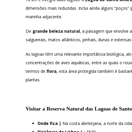
dimensões mais reduzidas. Inclui ainda alguns “poços”
marinha adjacente.
De
grande beleza natural
, a paisagem que envolve as
salgueirais, matos atlânticos, pinhais, dunas e extensas
As lagoas têm uma relevante importância biológica, at
concentrações de aves aquáticas, entre as quais o rou
termos de
flora
, esta área protegida também é bastante
plantas.
Visitar a Reserva Natural das Lagoas de Sant
Onde fica |
Na costa alentejana, a norte da cid
Distância de Lisboa |
~1h30