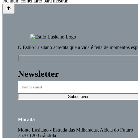
Nenhum comentário para mostrar.
O
Estilo Lusitano
acredita que a vida é feita de momentos esp
Newsletter
Morada
Monte Lusitano - Estrada das Milharadas, Aldeia do Futuro
7570-120 Grândola