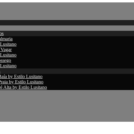
os
lmaria
 Lusitano
´Vagar
 Lusitano
ssego
 Lusitano
s
aía by Estilo Lusitano
raia by Estilo Lusitano
 Alta by Estilo Lusitano