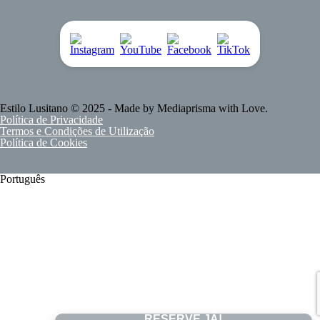
Estilo Lusitano
© 2025 - Made by
Mediaprisma
with Love.
Política de Privacidade
Termos e Condições de Utilização
Política de Cookies
Português
RESERVE JÁ!