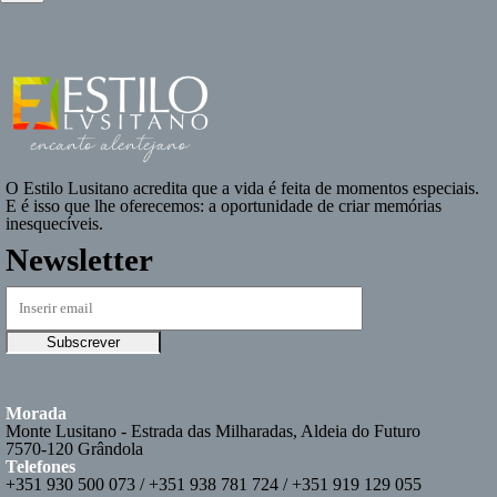
O
Estilo Lusitano
acredita que a vida é feita de momentos especiais.
E é isso que lhe oferecemos: a oportunidade de criar memórias
inesquecíveis.
Newsletter
Morada
Monte Lusitano - Estrada das Milharadas, Aldeia do Futuro
7570-120 Grândola
Telefones
+351 930 500 073 / +351 938 781 724 / +351 919 129 055