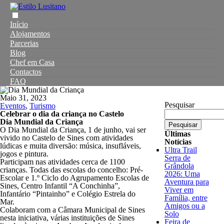
Início
Alojamentos
Parcerias
Blog
Chef em Casa
Contactos
FAQ
Maio 31, 2023
Pesquisar
Eventos
,
Turismo
Celebrar o dia da criança no Castelo
Dia Mundial da Criança
Pesquisar
O Dia Mundial da Criança, 1 de junho, vai ser
Últimas
vivido no Castelo de Sines com atividades
Notícias
lúdicas e muita diversão: música, insufláveis,
Ultra Trail
jogos e pintura.
Serra de
Participam nas atividades cerca de 1100
Grândola
crianças. Todas das escolas do concelho: Pré-
2026: Uma
Escolar e 1.º Ciclo do Agrupamento Escolas de
Aventura para
Sines, Centro Infantil “A Conchinha”,
Viver em
Infantário “Pintainho” e Colégio Estrela do
Família, entre
Mar.
Amigos ou a
Colaboram com a Câmara Municipal de Sines
Solo
nesta iniciativa, várias instituições de Sines
Feira de