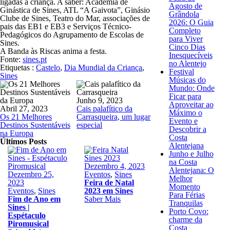
ligadas à criança. A saber: Academia de
Agosto de
Ginástica de Sines, ATL “A Gaivota”, Ginásio
Grândola
Clube de Sines, Teatro do Mar, associações de
2026: O Guia
pais das EB1 e EB3 e Serviços Técnico-
Completo
Pedagógicos do Agrupamento de Escolas de
para Viver
Sines.
Cinco Dias
A Banda às Riscas anima a festa.
Inesquecíveis
Fonte:
sines.pt
no Alentejo
Etiquetas :
Castelo
,
Dia Mundial da Criança
,
Festival
Sines
Músicas do
Mundo: Onde
Ficar para
Junho 9, 2023
Aproveitar ao
Abril 27, 2023
Cais palafítico da
Máximo o
Os 21 Melhores
Carrasqueira, um lugar
Evento e
Destinos Sustentáveis
especial
Descobrir a
na Europa
Costa
Últimos Posts
Alentejana
Junho e Julho
na Costa
Dezembro 4, 2023
Alentejana: O
Dezembro 25,
Eventos
,
Sines
Melhor
2023
Feira de Natal
Momento
Eventos
,
Sines
2023 em Sines
Para Férias
Fim de Ano em
Saber Mais
Tranquilas
Sines |
Porto Covo:
Espétaculo
charme da
Piromusical
Costa