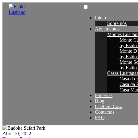
Início
Sobre nós
Alojamentos
Montes Lusitan
Monte Ca
by Estilo
Monte D
by Estilo
Monte So
by Estilo
Casas Lusitana
Casa da B
Casa da P
Casa Maré
Parcerias
Blog
Chef em Casa
Contactos
FAQ
Abril 10, 2022