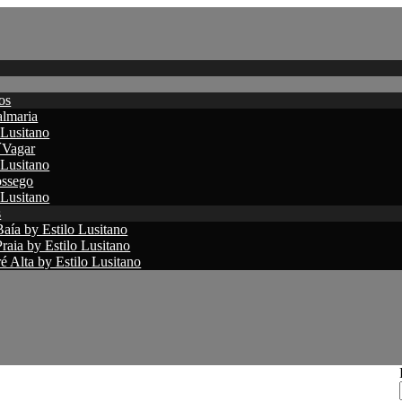
os
lmaria
 Lusitano
´Vagar
 Lusitano
ssego
 Lusitano
s
aía by Estilo Lusitano
raia by Estilo Lusitano
 Alta by Estilo Lusitano