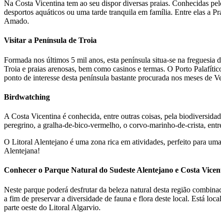
Na Costa Vicentina tem ao seu dispor diversas praias. Conhecidas pelo
desportos aquáticos ou uma tarde tranquila em família. Entre elas a P
Amado.
Visitar a Península de Troia
Formada nos últimos 5 mil anos, esta península situa-se na freguesia
Troia e praias arenosas, bem como casinos e termas. O Porto Palafíti
ponto de interesse desta península bastante procurada nos meses de V
Birdwatching
A Costa Vicentina é conhecida, entre outras coisas, pela biodiversida
peregrino, a gralha-de-bico-vermelho, o corvo-marinho-de-crista, entr
O Litoral Alentejano é uma zona rica em atividades, perfeito para uma
Alentejana!
Conhecer o Parque Natural do Sudeste Alentejano e Costa Vicen
Neste parque poderá desfrutar da beleza natural desta região combinad
a fim de preservar a diversidade de fauna e flora deste local. Está lo
parte oeste do Litoral Algarvio.