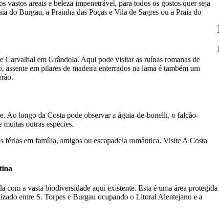
s vastos areais e beleza impenetrável, para todos os gostos quer seja
raia do Burgau, a Prainha das Poças e Vila de Sagres ou a Praia do
 de Carvalhal em Grândola. Aqui pode visitar as ruínas romanas de
co, assente em pilares de madeira enterrados na lama é também um
erão.
de. Ao longo da Costa pode observar a águia-de-bonelli, o falcão-
e muitas outras espécies.
s férias em família, amigos ou escapadela romântica. Visite A Costa
tina
a com a vasta biodiversidade aqui existente. Esta é uma área protegida
calizado entre S. Torpes e Burgau ocupando o Litoral Alentejano e a