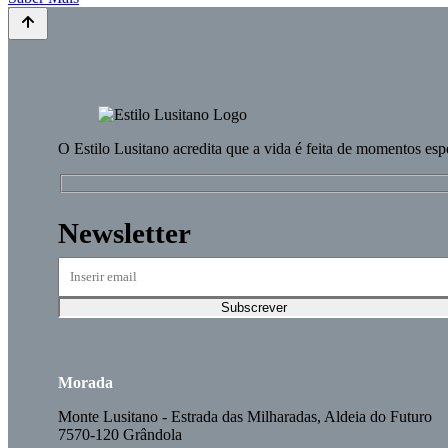
O
Estilo Lusitano
acredita que a vida é feita de momentos esp
Newsletter
Morada
Monte Lusitano - Estrada das Milharadas, Aldeia do Futuro
7570-120 Grândola