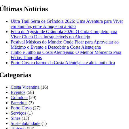
Últimas Notícias
Ultra Trail Serra de Grândola 2026: Uma Aventura para Viver
em Família, entre Amigos ou a Solo
Feira de Agosto de Grândola 2026: O Guia Completo para
Viver Cinco Dias Inesquecíveis no Alentejo
Festival Músicas do Mundo: Onde Ficar para Aproveitar ao
Máximo o Evento e Descobrir a Costa Alentejana
Junho e Julho na Costa Alentejana: O Melhor Momento Para
Férias Tranquilas
Porto Covo: charme da Costa Alentejana e alma autêntica
Categorias
Costa Vicentina
(16)
Eventos
(58)
Grândola
(29)
Parceiros
(3)
Porto Covo
(27)
Serviços
(1)
Sines
(13)
Sustentabilidade
(1)
Turismo
(24)