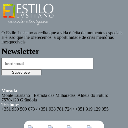
O
Estilo Lusitano
acredita que a vida é feita de momentos especiais.
E é isso que lhe oferecemos: a oportunidade de criar memórias
inesquecíveis.
Newsletter
Morada
Monte Lusitano - Estrada das Milharadas, Aldeia do Futuro
7570-120 Grândola
Telefones
+351 930 500 073 / +351 938 781 724 / +351 919 129 055