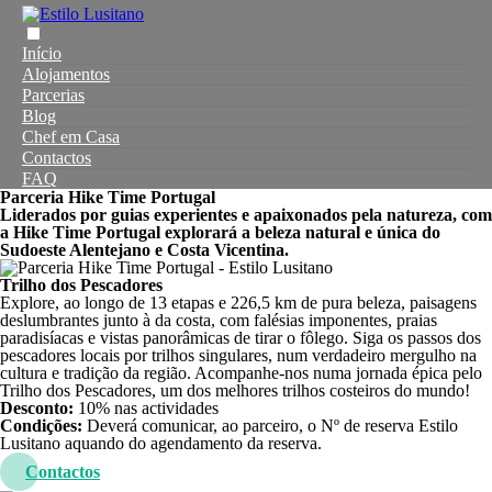
Início
Alojamentos
Parcerias
Blog
Chef em Casa
Contactos
FAQ
Parceria Hike Time Portugal
Liderados por guias experientes e apaixonados pela natureza, com
a Hike Time Portugal explorará a beleza natural e única do
Sudoeste Alentejano e Costa Vicentina.
Trilho dos Pescadores
Explore, ao longo de 13 etapas e 226,5 km de pura beleza, paisagens
deslumbrantes junto à da costa, com falésias imponentes, praias
paradisíacas e vistas panorâmicas de tirar o fôlego. Siga os passos dos
pescadores locais por trilhos singulares, num verdadeiro mergulho na
cultura e tradição da região. Acompanhe-nos numa jornada épica pelo
Trilho dos Pescadores, um dos melhores trilhos costeiros do mundo!
Desconto:
10% nas actividades
Condições:
Deverá comunicar, ao parceiro, o Nº de reserva Estilo
Lusitano aquando do agendamento da reserva.
Contactos