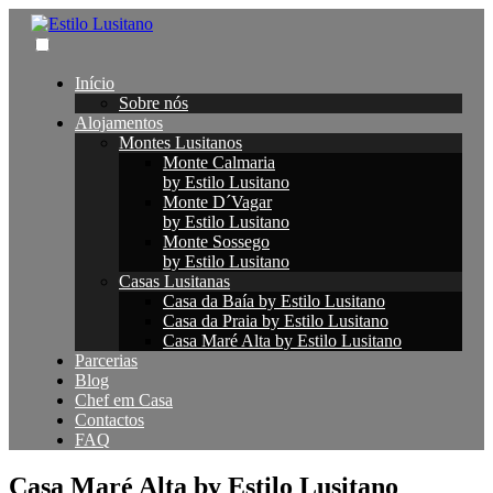
Início
Sobre nós
Alojamentos
Montes Lusitanos
Monte Calmaria
by Estilo Lusitano
Monte D´Vagar
by Estilo Lusitano
Monte Sossego
by Estilo Lusitano
Casas Lusitanas
Casa da Baía by Estilo Lusitano
Casa da Praia by Estilo Lusitano
Casa Maré Alta by Estilo Lusitano
Parcerias
Blog
Chef em Casa
Contactos
FAQ
Casa Maré Alta by Estilo Lusitano