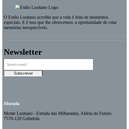
O
Estilo Lusitano
acredita que a vida é feita de momentos
especiais. E é isso que lhe oferecemos: a oportunidade de criar
memórias inesquecíveis.
Newsletter
Morada
Monte Lusitano - Estrada das Milharadas, Aldeia do Futuro
7570-120 Grândola