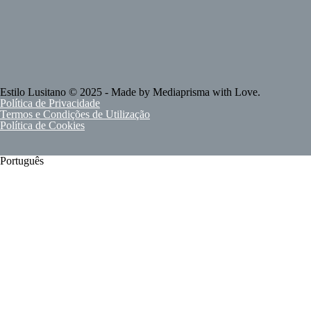
Estilo Lusitano
© 2025 - Made by
Mediaprisma
with Love.
Política de Privacidade
Termos e Condições de Utilização
Política de Cookies
Português