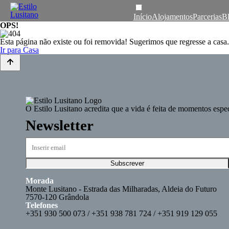
Início
Alojamentos
Parcerias
B
OPS!
Esta página não existe ou foi removida!
Sugerimos que regresse a casa.
Ir para Casa
O
Estilo Lusitano
acredita que a vida é feita de momentos espe
Newsletter
Morada
Monte Lusitano - Estrada das Milharadas, Aldeia do Futuro
7570-120 Grândola
Telefones
+351 930 500 073 / +351 938 781 724 / +351 919 129 055