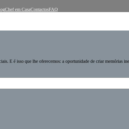
log
Chef em Casa
Contactos
FAQ
ciais. E é isso que lhe oferecemos: a oportunidade de criar memórias in